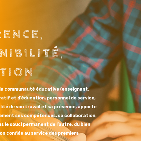
ENCE,
NIBILITÉ,
TION
la communauté éducative (enseignant,
atif et d’éducation, personnel de service,
lité de son travail et sa présence, apporte
sement ses compétences, sa collaboration,
ns le souci
permanent de l’autre, du bien
on confiée au service des premiers