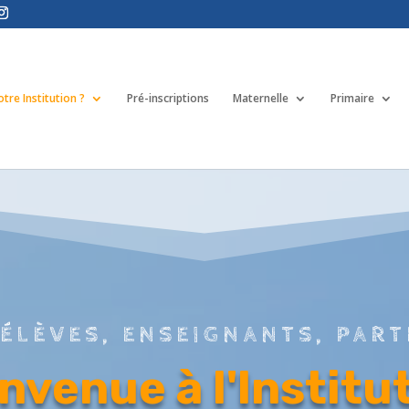
tre Institution ?
Pré-inscriptions
Maternelle
Primaire
ÉLÈVES, ENSEIGNANTS, PART
nvenue à l'Institu