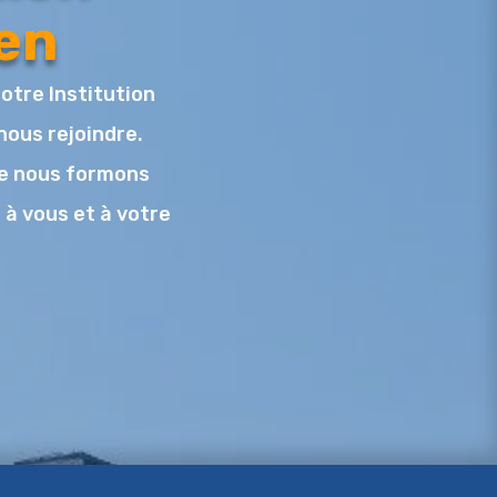
en
notre Institution
nous rejoindre.
ue nous formons
 à vous et à votre