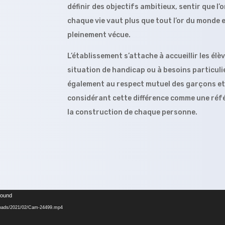
définir des objectifs ambitieux, sentir que l’o
chaque vie vaut plus que tout l’or du monde e
pleinement vécue.
L’établissement s’attache à accueillir les élèv
situation de handicap ou à besoins particulier
également au respect mutuel des garçons et d
considérant cette différence comme une réf
la construction de chaque personne.
Lecteur
found
vidéo
/uploads/2021/02/Cam-24499.mp4