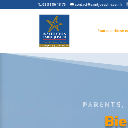
02 31 86 13 76
contact@saintjoseph-caen.fr
Pourquoi choisir no
PARENTS, 
Bie