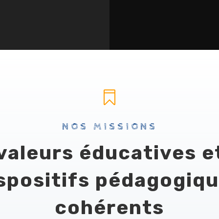

NOS MISSIONS
valeurs éducatives e
spositifs pédagogiq
cohérents