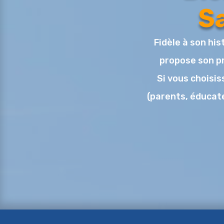
S
Fidèle à son his
propose son pr
Si vous choisi
(parents, éducate