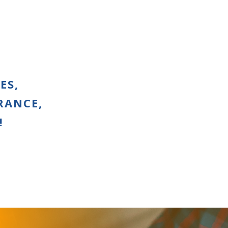
ES,
RANCE,
!