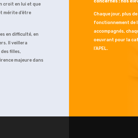
concernés : nos élè
n croit en lui et que
t mérite d’être
Chaque jour, plus de
fonctionnement de l’
accompagnés,
chaqu
es en difficulté, en
oeuvrant pour
la ca
s. Il veillera
l’APEL
.
es filles,
érence majeure dans