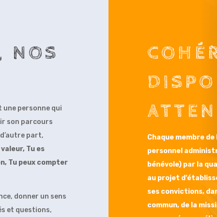
, NOS
COHÉR
DISPO
ATTEN
st une personne qui
sir son parcours
d’autre part,
Chaque membre de 
 valeur,
Tu es
personnel administr
en,
Tu peux compter
bénévole) par la qua
au projet d’établis
ses convictions, da
ence, donner un sens
commun, de la missi
és et questions,