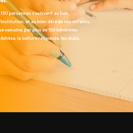
ves.
 130 personnes s’activent au bon
Institution, et au bien-être de vos enfants,
e semaine, par plus de 150 bénévoles
téchèse, la culture religieuse, les clubs,