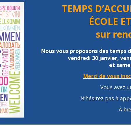
TEMPS D’ACCUE
ÉCOLE E
sur ren
Nous vous proposons des temps d’a
vendredi 30 janvier,
vend
et samed
Merci de vous inscr
Vous avez u
N’hésitez pas à appe
À bie