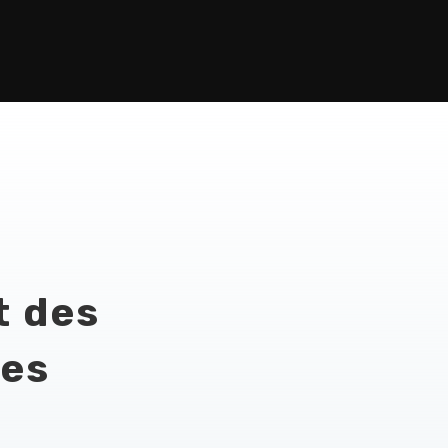
t des
ues