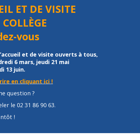
IL ET DE VISITE
T COLLÈGE
dez-vous
ccueil et de visite
ouverts à tous,
redi 6 mars, jeudi 21
mai
i 13 juin.
ire en cliquant ici !
ne question ?
ler le 02 31 86 90 63.
ntôt !